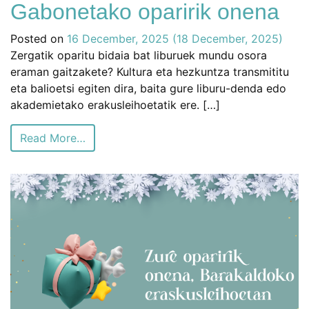
Gabonetako oparirik onena
Posted on
16 December, 2025
(18 December, 2025)
Zergatik oparitu bidaia bat liburuek mundu osora
eraman gaitzakete? Kultura eta hezkuntza transmititu
eta balioetsi egiten dira, baita gure liburu-denda edo
akademietako erakusleihoetatik ere. […]
Read More…