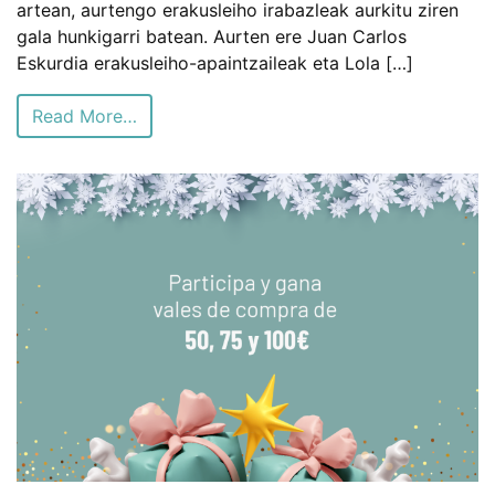
artean, aurtengo erakusleiho irabazleak aurkitu ziren
gala hunkigarri batean. Aurten ere Juan Carlos
Eskurdia erakusleiho-apaintzaileak eta Lola […]
Read More…