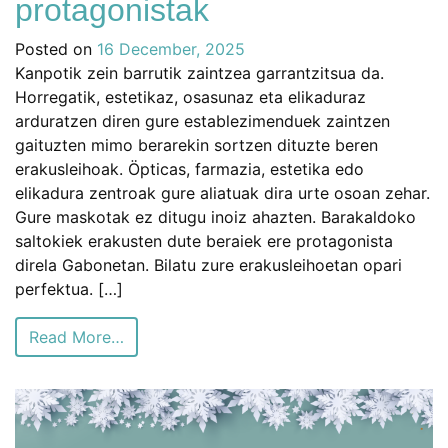
protagonistak
Posted on
16 December, 2025
Kanpotik zein barrutik zaintzea garrantzitsua da.
Horregatik, estetikaz, osasunaz eta elikaduraz
arduratzen diren gure establezimenduek zaintzen
gaituzten mimo berarekin sortzen dituzte beren
erakusleihoak. Öpticas, farmazia, estetika edo
elikadura zentroak gure aliatuak dira urte osoan zehar.
Gure maskotak ez ditugu inoiz ahazten. Barakaldoko
saltokiek erakusten dute beraiek ere protagonista
direla Gabonetan. Bilatu zure erakusleihoetan opari
perfektua. […]
Read More…