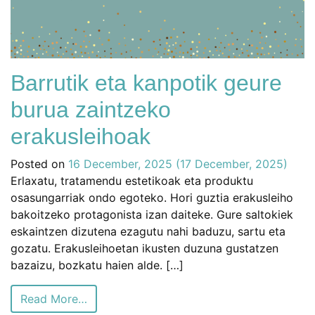
Barrutik eta kanpotik geure
burua zaintzeko
erakusleihoak
Posted on
16 December, 2025
(17 December, 2025)
Erlaxatu, tratamendu estetikoak eta produktu
osasungarriak ondo egoteko. Hori guztia erakusleiho
bakoitzeko protagonista izan daiteke. Gure saltokiek
eskaintzen dizutena ezagutu nahi baduzu, sartu eta
gozatu. Erakusleihoetan ikusten duzuna gustatzen
bazaizu, bozkatu haien alde. […]
Read More…