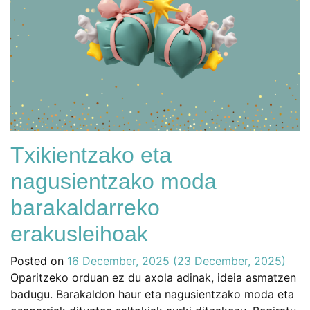
Txikientzako eta
nagusientzako moda
barakaldarreko
erakusleihoak
Posted on
16 December, 2025
(23 December, 2025)
Oparitzeko orduan ez du axola adinak, ideia asmatzen
badugu. Barakaldon haur eta nagusientzako moda eta