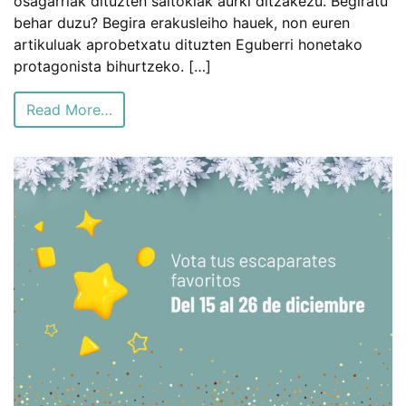
osagarriak dituzten saltokiak aurki ditzakezu. Begiratu
behar duzu? Begira erakusleiho hauek, non euren
artikuluak aprobetxatu dituzten Eguberri honetako
protagonista bihurtzeko. […]
Read More…