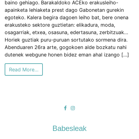
baino gehiago. Barakaldoko ACEko erakusleiho-
apainketa lehiaketa prest dago Gabonetan gurekin
egoteko. Kalera begira dagoen leiho bat, bere onena
erakusteko sektore guztietan: elikadura, moda,
osagarriak, etxea, osasuna, edertasuna, zerbitzuak…
Horiek guztiak puru-puruan sortutako sormena dira.
Abenduaren 26ra arte, gogokoen alde bozkatu nahi
dutenek webgune honen bidez eman ahal izango […]
Read More…
Babesleak