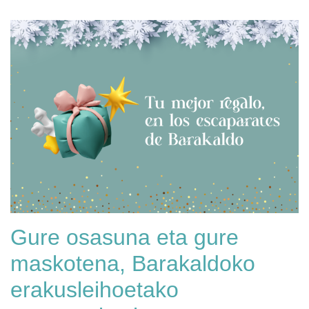
Gure osasuna eta gure
maskotena, Barakaldoko
erakusleihoetako