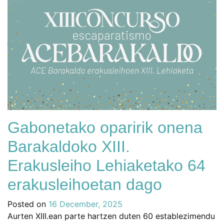
Gabonetako oparirik onena
Barakaldoko XIII.
Erakusleiho Lehiaketako 64
erakusleihoetan dago
Posted on
16 December, 2025
Aurten XIII.ean parte hartzen duten 60 establezimendu