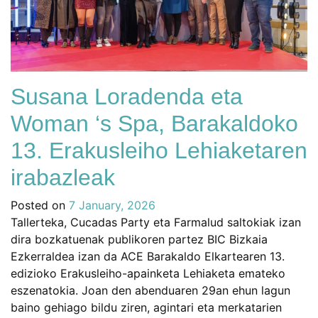
Susana Loradenda eta
Woman ‘s Spa, Barakaldoko
13. Erakusleiho Lehiaketaren
irabazleak
Posted on
7 January, 2026
Tallerteka, Cucadas Party eta Farmalud saltokiak izan
dira bozkatuenak publikoren partez BIC Bizkaia
Ezkerraldea izan da ACE Barakaldo Elkartearen 13.
edizioko Erakusleiho-apainketa Lehiaketa emateko
eszenatokia. Joan den abenduaren 29an ehun lagun
baino gehiago bildu ziren, agintari eta merkatarien