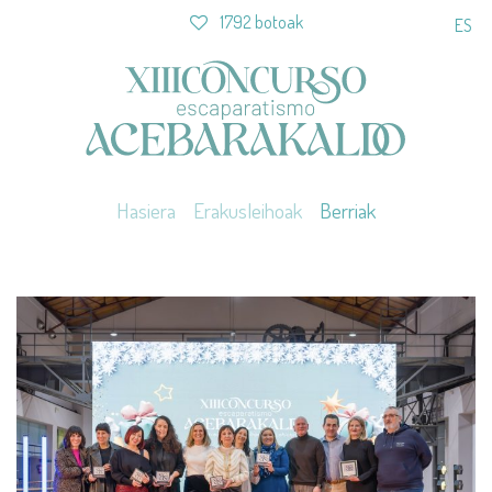
1792 botoak
ES
Hasiera
Erakusleihoak
Berriak
Previous
Nex