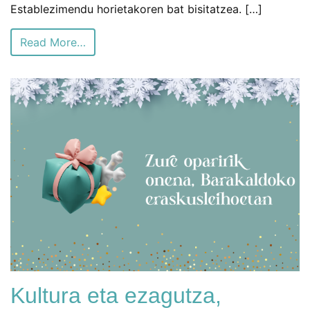
Establezimendu horietakoren bat bisitatzea. […]
Read More…
Kultura eta ezagutza,