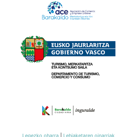
Legezko oharra
|
Lehiaketaren oinarriak