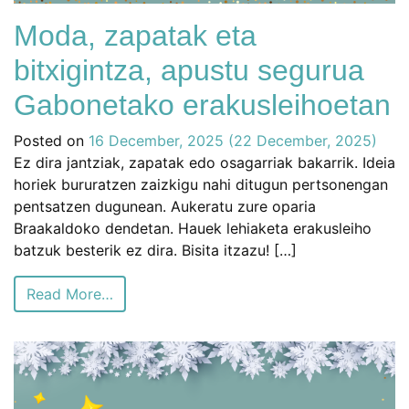
Moda, zapatak eta
bitxigintza, apustu segurua
Gabonetako erakusleihoetan
Posted on
16 December, 2025
(22 December, 2025)
Ez dira jantziak, zapatak edo osagarriak bakarrik. Ideia
horiek bururatzen zaizkigu nahi ditugun pertsonengan
pentsatzen dugunean. Aukeratu zure oparia
Braakaldoko dendetan. Hauek lehiaketa erakusleiho
batzuk besterik ez dira. Bisita itzazu! […]
Read More…