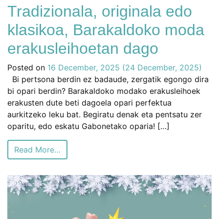
Tradizionala, originala edo
klasikoa, Barakaldoko moda
erakusleihoetan dago
Posted on
16 December, 2025
(24 December, 2025)
Bi pertsona berdin ez badaude, zergatik egongo dira
bi opari berdin? Barakaldoko modako erakusleihoek
erakusten dute beti dagoela opari perfektua
aurkitzeko leku bat. Begiratu denak eta pentsatu zer
oparitu, edo eskatu Gabonetako oparia! […]
Read More…