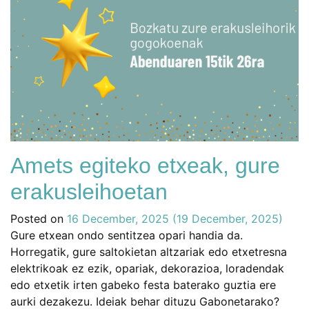
Amets egiteko etxeak, gure
erakusleihoetan
Posted on
16 December, 2025
(19 December, 2025)
Gure etxean ondo sentitzea opari handia da.
Horregatik, gure saltokietan altzariak edo etxetresna
elektrikoak ez ezik, opariak, dekorazioa, loradendak
edo etxetik irten gabeko festa baterako guztia ere
aurki dezakezu. Ideiak behar dituzu Gabonetarako?