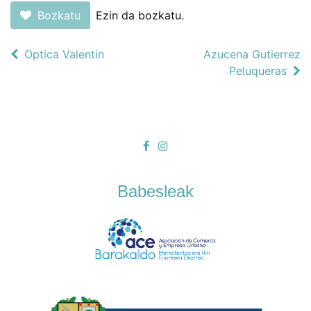
Bozkatu
Ezin da bozkatu.
Optica Valentin
Azucena Gutierrez
Peluqueras
Babesleak