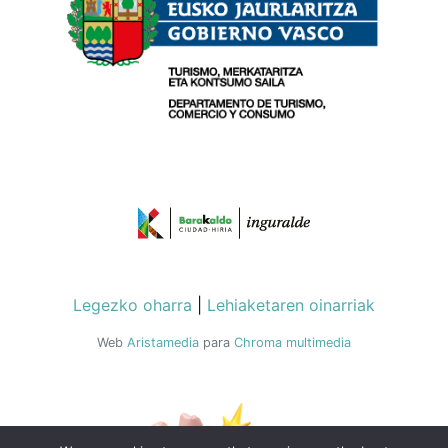
Legezko oharra
|
Lehiaketaren oinarriak
Web
Aristamedia
para
Chroma multimedia