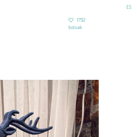
ES
1792
botoak