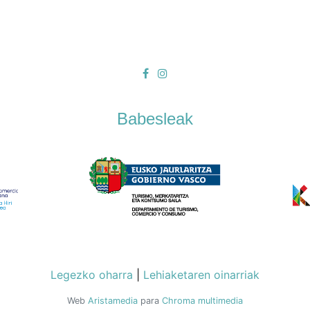
Babesleak
Legezko oharra
|
Lehiaketaren oinarriak
Web
Aristamedia
para
Chroma multimedia