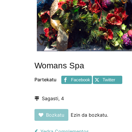
Womans Spa
Partekatu
Facebook
Twitter
Sagasti, 4
Bozkatu
Ezin da bozkatu.
Yedra Complementos