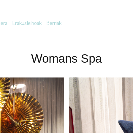
iera
Erakusleihoak
Berriak
Womans Spa